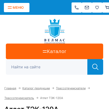
МЕНЮ
Каталог
→
→
→
Главная
Каталог продукции
Трассотечеискатели
→
Трассотечеискатель
Атлет ТЭК-120А