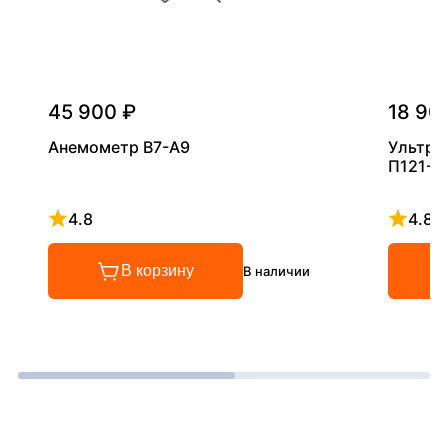
45 900 ₽
18 90
Анемометр В7-А9
Ультра
П121-5
4.8
4.8
Рейтинг 4.8 из 5
Рейтинг
В корзину
В наличии