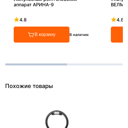
аппарат АРИНА-9
ВЕЛМА
4.8
4.8
Рейтинг 4.8 из 5
Рейтинг
В корзину
В наличии
Похожие товары